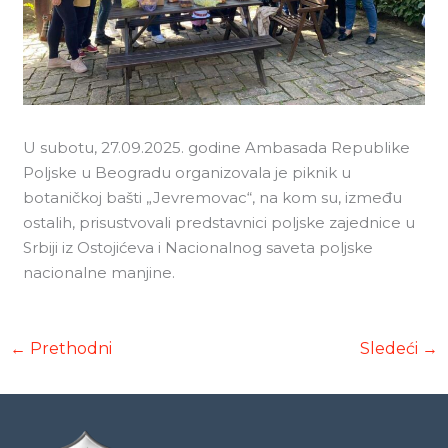
U subotu, 27.09.2025. godine Ambasada Republike
Poljske u Beogradu organizovala je piknik u
botaničkoj bašti „Jevremovac“, na kom su, između
ostalih, prisustvovali predstavnici poljske zajednice u
Srbiji iz Ostojićeva i Nacionalnog saveta poljske
nacionalne manjine.
←
Prethodni
Sledeći
→