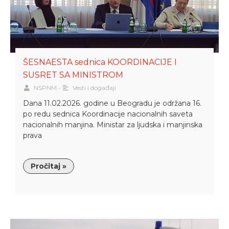
ŠESNAESTA sednica KOORDINACIJE I
SUSRET SA MINISTROM
NSPNM
•
Vesti i događaji
Dana 11.02.2026. godine u Beogradu je održana 16.
po redu sednica Koordinacije nacionalnih saveta
nacionalnih manjina. Ministar za ljudska i manjinska
prava
Pročitaj »