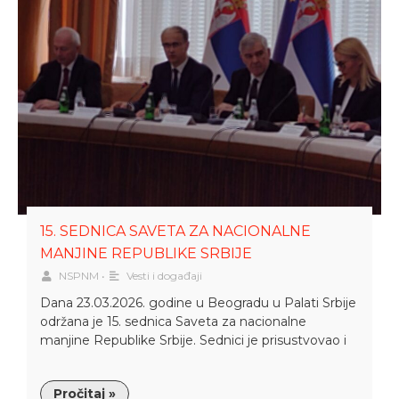
15. SEDNICA SAVETA ZA NACIONALNE
MANJINE REPUBLIKE SRBIJE
NSPNM
•
Vesti i događaji
Dana 23.03.2026. godine u Beogradu u Palati Srbije
održana je 15. sednica Saveta za nacionalne
manjine Republike Srbije. Sednici je prisustvovao i
Pročitaj »