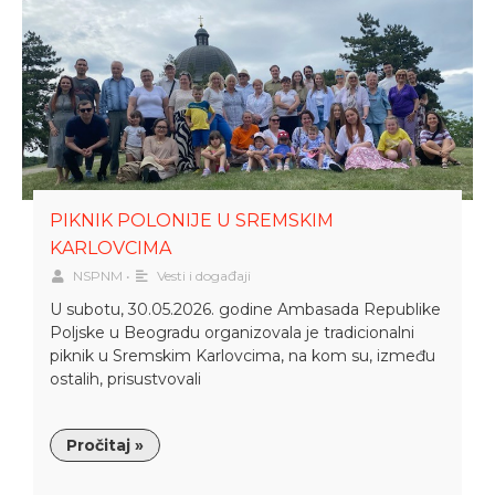
PIKNIK POLONIJE U SREMSKIM
KARLOVCIMA
NSPNM
•
Vesti i događaji
U subotu, 30.05.2026. godine Ambasada Republike
Poljske u Beogradu organizovala je tradicionalni
piknik u Sremskim Karlovcima, na kom su, između
ostalih, prisustvovali
Pročitaj »