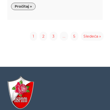
Pročitaj »
1
2
3
…
5
Sledeća »