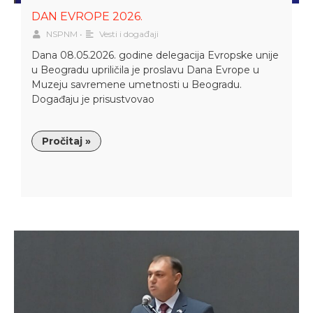
DAN EVROPE 2026.
NSPNM
•
Vesti i događaji
Dana 08.05.2026. godine delegacija Evropske unije
u Beogradu upriličila je proslavu Dana Evrope u
Muzeju savremene umetnosti u Beogradu.
Događaju je prisustvovao
Pročitaj »