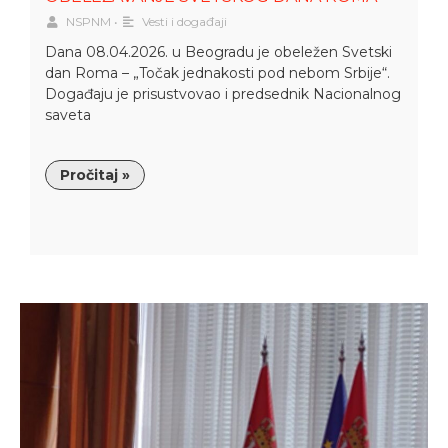
NSPNM
•
Vesti i događaji
Dana 08.04.2026. u Beogradu je obeležen Svetski
dan Roma – „Točak jednakosti pod nebom Srbije“.
Događaju je prisustvovao i predsednik Nacionalnog
saveta
Pročitaj »