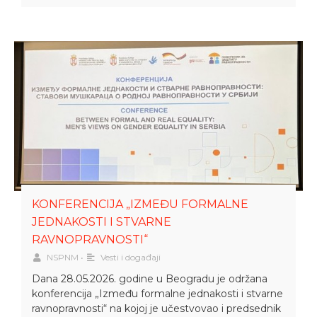
KONFERENCIJA „IZMEĐU FORMALNE
JEDNAKOSTI I STVARNE
RAVNOPRAVNOSTI“
NSPNM
•
Vesti i događaji
Dana 28.05.2026. godine u Beogradu je održana
konferencija „Između formalne jednakosti i stvarne
ravnopravnosti“ na kojoj je učestvovao i predsednik