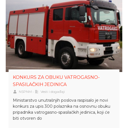
KONKURS ZA OBUKU VATROGASNO-
SPASILAČKIH JEDINICA
NSPNM
•
Vesti i događaji
Ministarstvo unutrašnjih poslova raspisalo je novi
konkurs za upis 300 polaznika na osnovnu obuku
pripadnika vatrogasno-spasilačkih jedinica, koji će
biti otvoren do