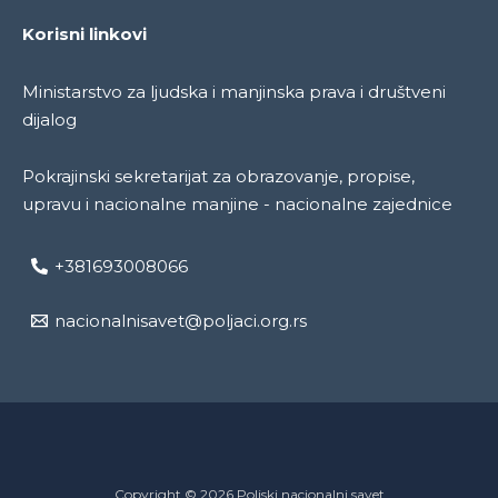
Korisni linkovi
Ministarstvo za ljudska i manjinska prava i društveni
dijalog
Pokrajinski sekretarijat za obrazovanje, propise,
upravu i nacionalne manjine - nacionalne zajednice
+381693008066
nacionalnisavet@poljaci.org.rs
Copyright © 2026 Poljski nacionalni savet