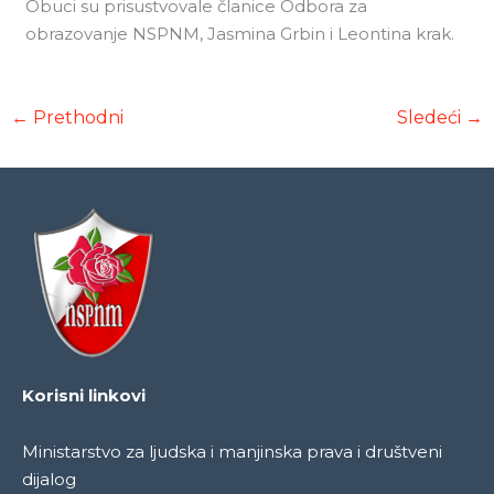
Obuci su prisustvovale članice Odbora za
obrazovanje NSPNM, Jasmina Grbin i Leontina krak.
←
Prethodni
Sledeći
→
Korisni linkovi
Ministarstvo za ljudska i manjinska prava i društveni
dijalog